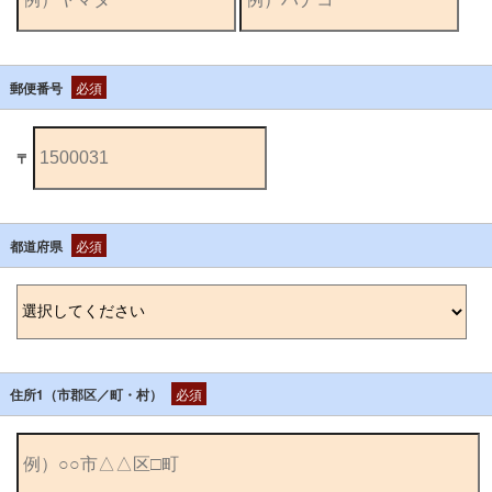
郵便番号
必須
〒
都道府県
必須
住所1（市郡区／町・村）
必須